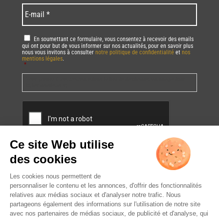
*
*
Language
*
E-
mail
*
RGPD
*
En soumettant ce formulaire, vous consentez à recevoir des emails
qui ont pour but de vous informer sur nos actualités, pour en savoir plus
nous vous invitons à consulter
notre politique de confidentialité
et
nos
mentions légales
.
*
Vous pourrez à tout moment utiliser le lien de désabonnement intégré dans
la/les newsletter(s).
CAPTCHA