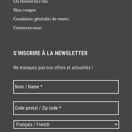
Où trouver nos vins
Mon compte
Conditions générales de ventes
Contactez-nous
S’INSCRIRE À LA NEWSLETTER
Ne manquez pas nos offres et actualités !
Nom
Nom
*
Code
postal
/
Zip
Langues
code
/