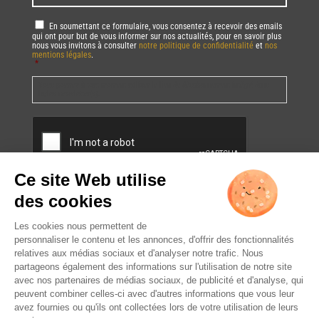
RGPD
*
En soumettant ce formulaire, vous consentez à recevoir des emails
qui ont pour but de vous informer sur nos actualités, pour en savoir plus
nous vous invitons à consulter
notre politique de confidentialité
et
nos
mentions légales
.
*
Vous pourrez à tout moment utiliser le lien de désabonnement intégré dans
la/les newsletter(s).
CAPTCHA
L’ABUS D’ALCOOL EST