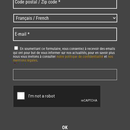
postal
/
Zip
Langues
code
/
*
*
Language
*
E-
mail
*
RGPD
*
En soumettant ce formulaire, vous consentez à recevoir des emails
qui ont pour but de vous informer sur nos actualités, pour en savoir plus
nous vous invitons à consulter
notre politique de confidentialité
et
nos
mentions légales
.
*
Vous pourrez à tout moment utiliser le lien de désabonnement intégré dans
la/les newsletter(s).
CAPTCHA