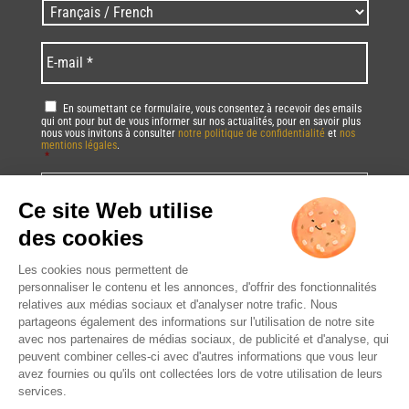
Zip
Langues
code
/
*
*
Language
*
E-
mail
*
RGPD
*
En soumettant ce formulaire, vous consentez à recevoir des emails
qui ont pour but de vous informer sur nos actualités, pour en savoir plus
nous vous invitons à consulter
notre politique de confidentialité
et
nos
mentions légales
.
*
Vous pourrez à tout moment utiliser le lien de désabonnement intégré dans
la/les newsletter(s).
CAPTCHA