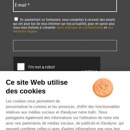
E-
mail
*
RGPD
*
En soumettant ce formulaire, vous consentez à recevoir des emails
qui ont pour but de vous informer sur nos actualités, pour en savoir plus
nous vous invitons à consulter
notre politique de confidentialité
et
nos
mentions légales
.
*
Vous pourrez à tout moment utiliser le lien de désabonnement intégré dans
la/les newsletter(s).
CAPTCHA