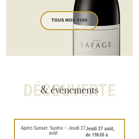
TOUS NOS VINS
DÉCOUVERTE
& évènements
Apéro Sunset: Sushis – Jeudi 27
Jeudi 27 août,
août
de 19h30 à