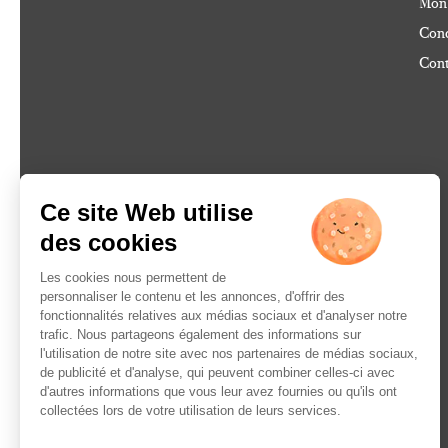
Mon
Cond
Cont