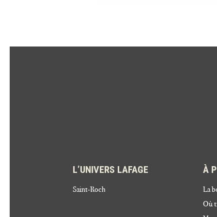
L’UNIVERS LAFAGE
À 
Saint-Roch
La b
Où t