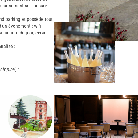
compagnement sur mesure
and parking et possède tout
d’un évènement : wifi
la lumière du jour, écran,
…
nalisé :
oir plan) :