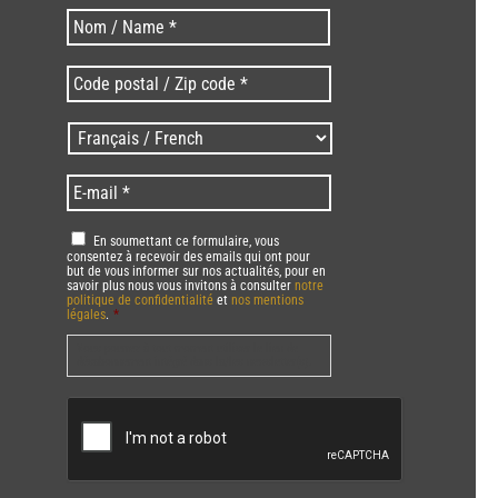
Nom
Nom
*
Code
postal
/
Langues
Zip
/
code
Language
*
E-
*
*
mail
*
RGPD
*
En soumettant ce formulaire, vous
consentez à recevoir des emails qui ont pour
but de vous informer sur nos actualités, pour en
savoir plus nous vous invitons à consulter
notre
politique de confidentialité
et
nos mentions
légales
.
*
Vous pourrez à tout moment utiliser le lien de
désabonnement intégré dans la/les newsletter(s).
CAPTCHA