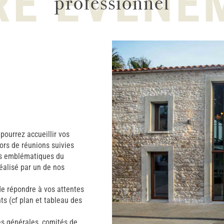
RE ÉVÈNE
professionnel
pourrez accueillir vos
lors de réunions suivies
ins emblématiques du
réalisé par un de nos
de répondre à vos attentes
ts (cf plan et tableau des
es générales, comités de