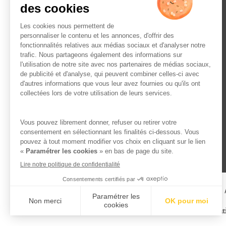
L’ABUS D’ALCOOL EST 
Famille Lafage
Menti