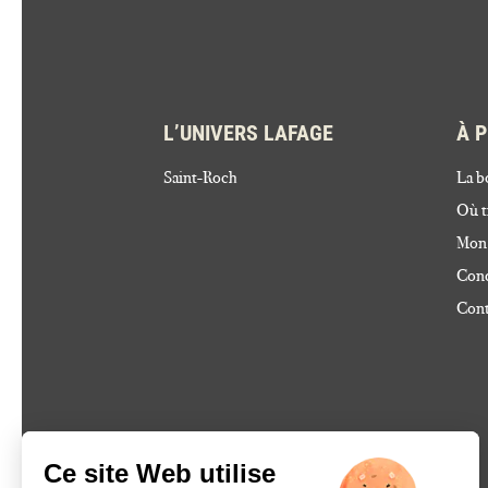
L’UNIVERS LAFAGE
À 
Saint-Roch
La b
Où t
Mon
Cond
Cont