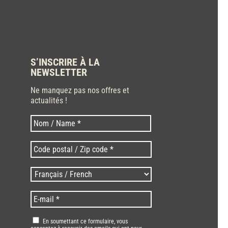
S’INSCRIRE À LA
NEWSLETTER
Ne manquez pas nos offres et
actualités !
Nom
N
o
m
C
*
o
d
L
e
a
p
n
E
o
g
-
s
u
m
t
R
e
En soumettant ce formulaire, vous
a
a