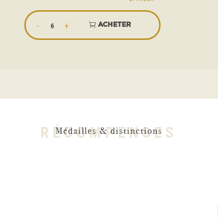
quantité
ACHETER
de
Lafabuleuse
Miraflors
Blanc
RÉCOMPENSES
Médailles & distinctions