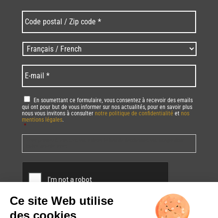
*
C
o
d
e
L
p
a
o
n
E
s
g
-
t
u
m
a
e
a
R
En soumettant ce formulaire, vous consentez à recevoir des emails
l
s
i
qui ont pour but de vous informer sur nos actualités, pour en savoir plus
G
/
/
nous vous invitons à consulter
notre politique de confidentialité
et
nos
l
P
mentions légales
.
Z
L
*
*
D
i
a
*
p
Vous pourrez à tout moment utiliser le lien de désabonnement intégré dans
n
la/les newsletter(s).
c
g
o
u
C
d
a
A
e
g
P
*
e
T
*
*
C
H