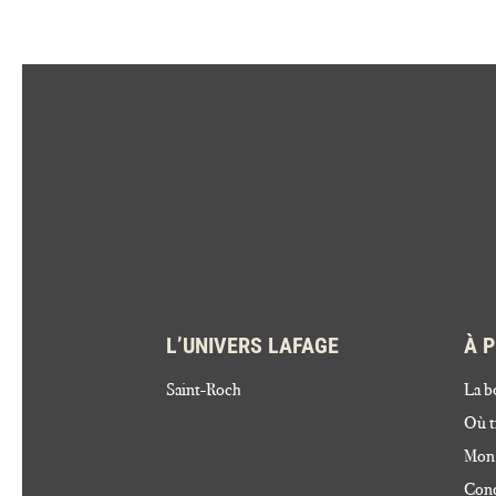
L’UNIVERS LAFAGE
À 
Saint-Roch
La b
Où t
Mon
Cond