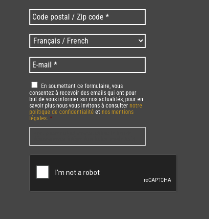
Code
postal
/
Langues
Zip
/
code
Language
*
E-
*
*
mail
*
RGPD
*
En soumettant ce formulaire, vous
consentez à recevoir des emails qui ont pour
but de vous informer sur nos actualités, pour en
savoir plus nous vous invitons à consulter
notre
politique de confidentialité
et
nos mentions
légales
.
*
Vous pourrez à tout moment utiliser le lien de
désabonnement intégré dans la/les newsletter(s).
CAPTCHA