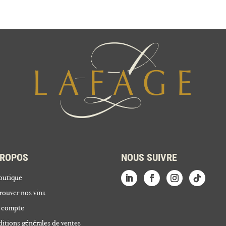
PROPOS
NOUS SUIVRE
outique
rouver nos vins
 compte
itions générales de ventes