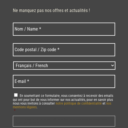
Ne manquez pas nos offres et actualités !
Nom
N
o
m
*
C
o
d
e
L
p
a
o
n
E
s
g
-
t
u
m
a
e
a
R
En soumettant ce formulaire, vous consentez à recevoir des emails
l
s
i
qui ont pour but de vous informer sur nos actualités, pour en savoir plus
G
/
/
nous vous invitons à consulter
notre politique de confidentialité
et
nos
l
P
mentions légales
.
Z
L
*
*
D
i
a
*
p
Vous pourrez à tout moment utiliser le lien de désabonnement intégré dans
n
la/les newsletter(s).
c
g