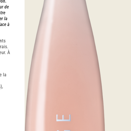
lon.
ur de
tre
er la
face à
nts
rais.
eur. À
e la
),