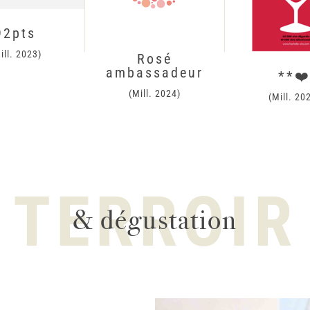
92pts
ill. 2023)
Rosé
ambassadeur
**❤
(Mill. 2024)
(Mill. 20
TERROIR
& dégustation