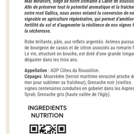
Mas Miraflors, siège de notre Domaine à Canet en Roussil
Afin de préserver tout le potentiel aromatique et la fraîche
notre rosé Gallica, nous avons entamé la conversion de no
vignoble en agriculture régénérative, qui permet d’amélior
fertilité du sol et d’augmenter la résilience de nos vignes 
la sécheresse.
Robe brillante, pâle, aux reflets argentés. Arômes puissa
de bourgeon de cassis et de citron associés au romarin f
Le vin, structuré en bouche, est doté d’une grande longu
déguster dans les trois ans.
Appellation
: AOP Côtes du Roussillon.
Cépages
: Mourvèdre (terroir maritime enraciné proche d
mer pour sublimer sa fraîcheur), Grenache noir (vieilles
vignes centenaires conduites en gobelet dans les Aspres
Syrah, Grenache gris (haute vallée de l’Agly).