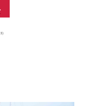
️
23)