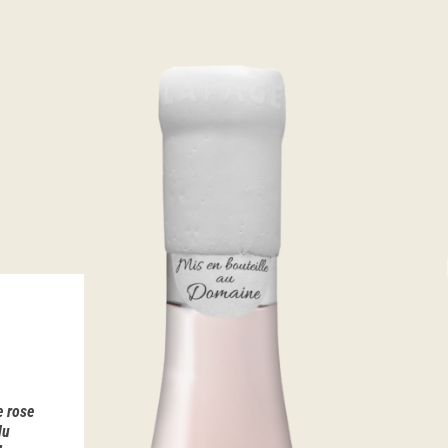
e rose
du