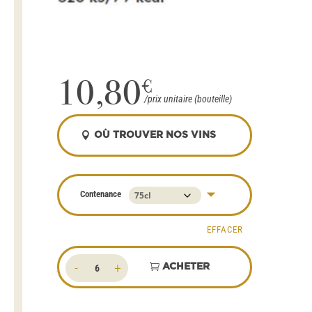
10,80
€
OÙ TROUVER NOS VINS
Contenance
EFFACER
quantité
ACHETER
de
Cadireta