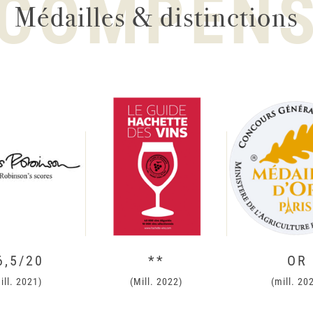
COMPEN
Médailles & distinctions
6,5/20
**
OR
ill. 2021)
(Mill. 2022)
(mill. 20