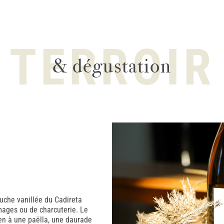
TERROIR
& dégustation
touche vanillée du Cadireta
mages ou de charcuterie. Le
en à une paëlla, une daurade