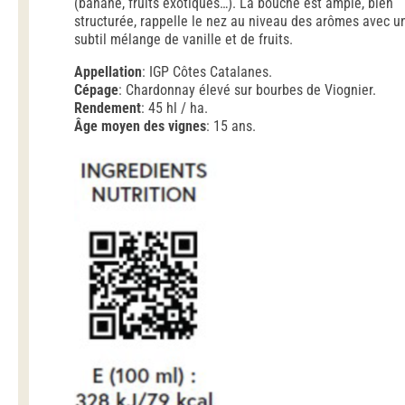
(banane, fruits exotiques…). La bouche est ample, bien
structurée, rappelle le nez au niveau des arômes avec u
subtil mélange de vanille et de fruits.
Appellation
: IGP Côtes Catalanes.
Cépage
: Chardonnay élevé sur bourbes de Viognier.
Rendement
: 45 hl / ha.
Âge moyen des vignes
: 15 ans.