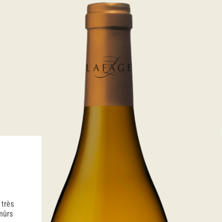
 très
 mûrs