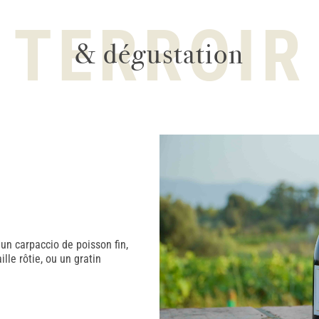
TERROIR
& dégustation
 un carpaccio de poisson fin,
lle rôtie, ou un gratin