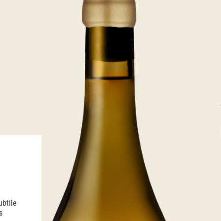
ubtile
s