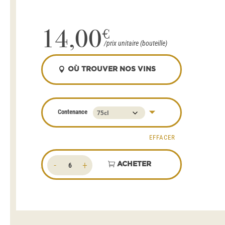
14,00
€
OÙ TROUVER NOS VINS
Contenance
EFFACER
quantité
ACHETER
de
Centenaire