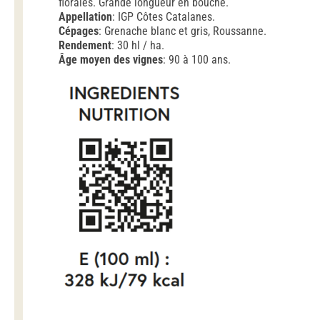
florales. Grande longueur en bouche.
Appellation
: IGP Côtes Catalanes.
Cépages
: Grenache blanc et gris, Roussanne.
Rendement
: 30 hl / ha.
Âge moyen des vignes
: 90 à 100 ans.