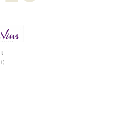
nt
21)