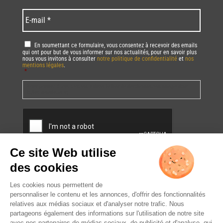
/
*
*
Language
*
E-
mail
*
RGPD
*
En soumettant ce formulaire, vous consentez à recevoir des emails
qui ont pour but de vous informer sur nos actualités, pour en savoir plus
nous vous invitons à consulter
notre politique de confidentialité
et
nos
mentions légales
.
*
Vous pourrez à tout moment utiliser le lien de désabonnement intégré dans
la/les newsletter(s).
CAPTCHA