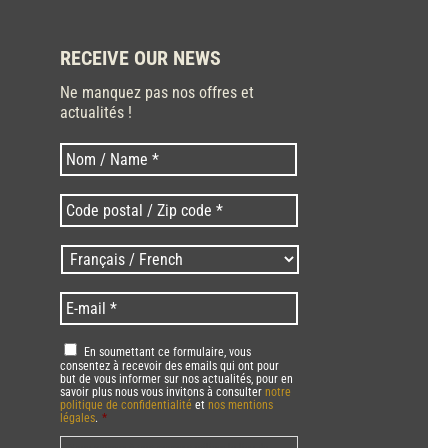
RECEIVE OUR NEWS
Ne manquez pas nos offres et
actualités !
Last
Nom
*
Code
postal
/
Langues
Zip
/
code
Language
*
E-
*
*
mail
*
RGPD
*
En soumettant ce formulaire, vous
consentez à recevoir des emails qui ont pour
but de vous informer sur nos actualités, pour en
savoir plus nous vous invitons à consulter
notre
politique de confidentialité
et
nos mentions
légales
.
*