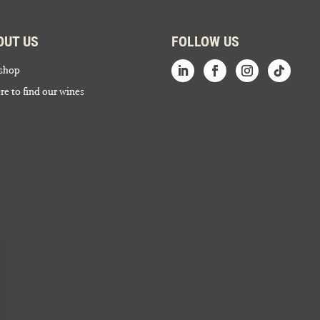
OUT US
FOLLOW US
shop
e to find our wines