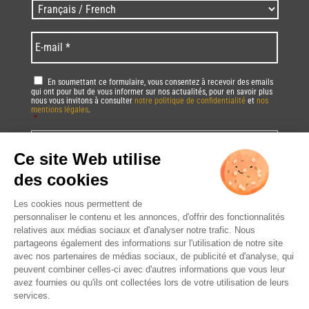
Zip
Langues
code
/
*
*
Language
*
E-
mail
*
RGPD
*
En soumettant ce formulaire, vous consentez à recevoir des emails
qui ont pour but de vous informer sur nos actualités, pour en savoir plus
nous vous invitons à consulter
notre politique de confidentialité
et
nos
mentions légales
.
*
Vous pourrez à tout moment utiliser le lien de désabonnement intégré dans
la/les newsletter(s).
CAPTCHA