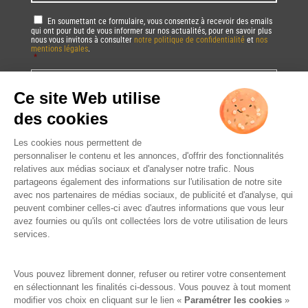
RGPD
*
En soumettant ce formulaire, vous consentez à recevoir des emails
qui ont pour but de vous informer sur nos actualités, pour en savoir plus
nous vous invitons à consulter
notre politique de confidentialité
et
nos
mentions légales
.
*
Vous pourrez à tout moment utiliser le lien de désabonnement intégré dans
la/les newsletter(s).
CAPTCHA
DRINK RESPONSIBLY