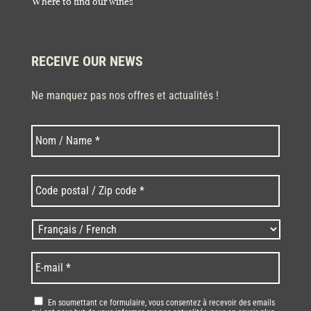
Where to find our wines
RECEIVE OUR NEWS
Ne manquez pas nos offres et actualités !
Last
Nom
*
Code
postal
/
Zip
Langues
code
/
*
*
Language
*
E-
mail
*
RGPD
*
En soumettant ce formulaire, vous consentez à recevoir des emails