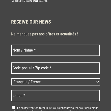
Where to find our wines
RECEIVE OUR NEWS
Ne manquez pas nos offres et actualités !
Last
Nom
*
Code
postal
/
Zip
Langues
code
/
*
*
Language
*
E-
mail
*
RGPD
*
En soumettant ce formulaire, vous consentez à recevoir des emails