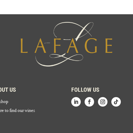
OUT US
FOLLOW US
shop
e to find our wines