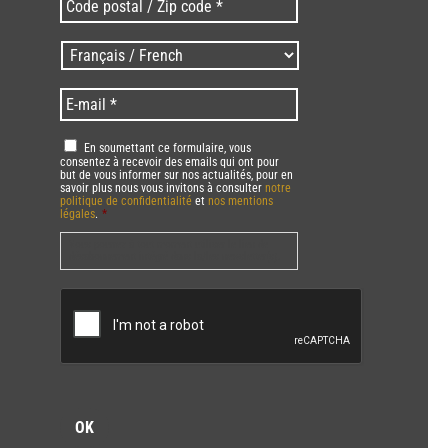
postal
/
Langues
Zip
/
code
Language
*
E-
*
*
mail
*
RGPD
*
En soumettant ce formulaire, vous
consentez à recevoir des emails qui ont pour
but de vous informer sur nos actualités, pour en
savoir plus nous vous invitons à consulter
notre
politique de confidentialité
et
nos mentions
légales
.
*
Vous pourrez à tout moment utiliser le lien de
désabonnement intégré dans la/les newsletter(s).
CAPTCHA