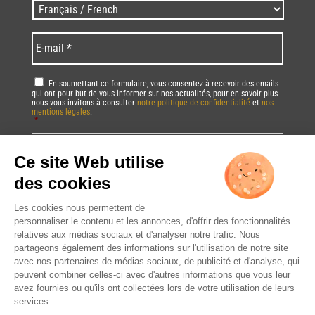
Zip
Langues
code
/
*
*
Language
*
E-
mail
*
RGPD
*
En soumettant ce formulaire, vous consentez à recevoir des emails
qui ont pour but de vous informer sur nos actualités, pour en savoir plus
nous vous invitons à consulter
notre politique de confidentialité
et
nos
mentions légales
.
*
Vous pourrez à tout moment utiliser le lien de désabonnement intégré dans
la/les newsletter(s).
CAPTCHA