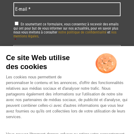
*
*
Language
*
E-
mail
*
RGPD
*
En soumettant ce formulaire, vous consentez à recevoir des emails
qui ont pour but de vous informer sur nos actualités, pour en savoir plus
nous vous invitons à consulter
notre politique de confidentialité
et
nos
mentions légales
.
*
Vous pourrez à tout moment utiliser le lien de désabonnement intégré dans
la/les newsletter(s).
CAPTCHA