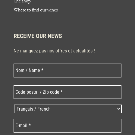
The shop
Where to find our wines
RECEIVE OUR NEWS
Ne manquez pas nos offres et actualités !
Last
Nom
*
Code
postal
/
Zip
Langues
code
/
*
*
Language
*
E-
mail
*