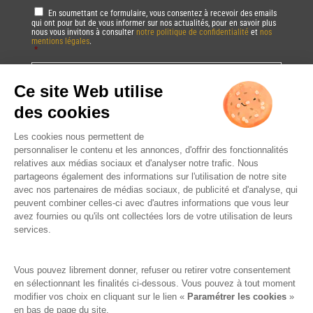
RGPD
*
En soumettant ce formulaire, vous consentez à recevoir des emails
qui ont pour but de vous informer sur nos actualités, pour en savoir plus
nous vous invitons à consulter
notre politique de confidentialité
et
nos
mentions légales
.
*
Vous pourrez à tout moment utiliser le lien de désabonnement intégré dans
la/les newsletter(s).
CAPTCHA
DRINK RESPONSIBLY