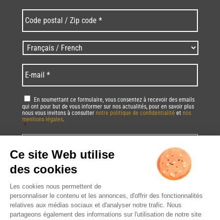
Code
postal
/
Zip
Langues
code
/
*
*
Language
*
E-
mail
*
RGPD
*
En soumettant ce formulaire, vous consentez à recevoir des emails
qui ont pour but de vous informer sur nos actualités, pour en savoir plus
nous vous invitons à consulter
notre politique de confidentialité
et
nos
mentions légales
.
*
Vous pourrez à tout moment utiliser le lien de désabonnement intégré dans
la/les newsletter(s).
CAPTCHA