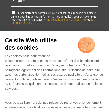
mail
*
RGPD
*
En soumettant ce formulaire, vous consentez à recevoir des emails
qui ont pour but de vous informer sur nos actualités, pour en savoir plus
nous vous invitons à consulter
notre politique de confidentialité
et
nos
mentions légales
.
*
Vous pourrez à tout moment utiliser le lien de désabonnement intégré dans
la/les newsletter(s).
CAPTCHA