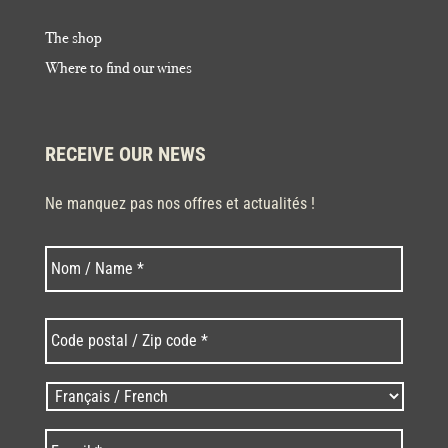
The shop
Where to find our wines
RECEIVE OUR NEWS
Ne manquez pas nos offres et actualités !
Last
Nom
*
Code
postal
/
Zip
Langues
code
/
*
*
Language
*
E-