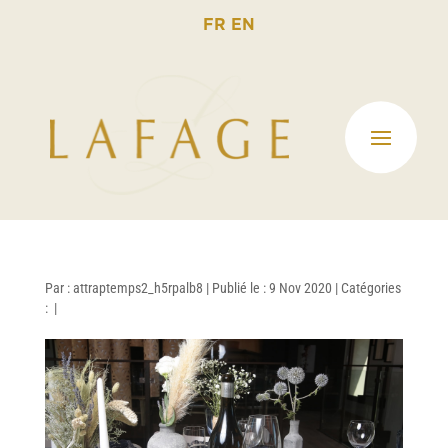
FR
EN
Par :
attraptemps2_h5rpalb8
|
Publié le : 9 Nov 2020
|
Catégories
:
|