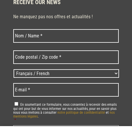
RECEIVE OUR NEWS
Ne manquez pas nos offres et actualités !
Last
Nom
*
Code
postal
/
Zip
Langues
code
/
*
*
Language
*
E-
mail
*
RGPD
*
En soumettant ce formulaire, vous consentez à recevoir des emails
qui ont pour but de vous informer sur nos actualités, pour en savoir plus
nous vous invitons à consulter
notre politique de confidentialité
et
nos
mentions légales
.
*
Vous pourrez à tout moment utiliser le lien de désabonnement intégré dans