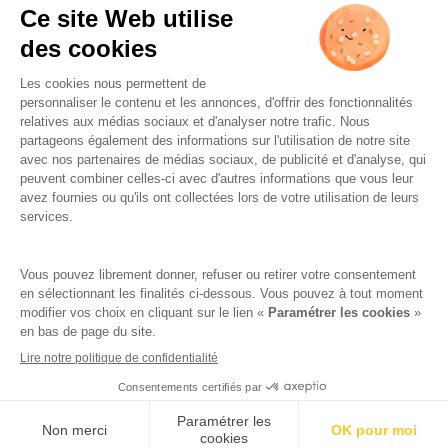
la/les newsletter(s).
CAPTCHA
DRINK RESPONSIBLY
Famille Lafage
Legal terms
Credits
Réalisation par AttrapTemps