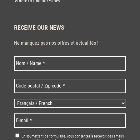
Where to find our wines
RECEIVE OUR NEWS
Ne manquez pas nos offres et actualités !
Last
Nom
*
Code
postal
/
Zip
Langues
code
/
*
*
Language
*
E-
mail
*
RGPD
*
En soumettant ce formulaire, vous consentez à recevoir des emails