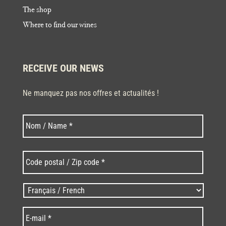
The shop
Where to find our wines
RECEIVE OUR NEWS
Ne manquez pas nos offres et actualités !
Last
Nom
*
Code
postal
/
Zip
Langues
code
/
*
*
Language
*
E-
mail
*