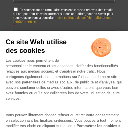
RGPD
*
En soumettant ce formulaire, vous consentez à recevoir des emails
qui ont pour but de vous informer sur nos actualités, pour en savoir plus
nous vous invitons à consulter
notre politique de confidentialité
et
nos
mentions légales
.
*
Vous pourrez à tout moment utiliser le lien de désabonnement intégré dans
la/les newsletter(s).
CAPTCHA
DRINK RESPONSIBLY