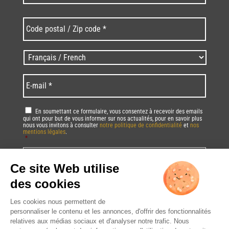
Code
postal
/
Zip
Langues
code
/
*
*
Language
*
E-
mail
*
RGPD
*
En soumettant ce formulaire, vous consentez à recevoir des emails
qui ont pour but de vous informer sur nos actualités, pour en savoir plus
nous vous invitons à consulter
notre politique de confidentialité
et
nos
mentions légales
.
*
Vous pourrez à tout moment utiliser le lien de désabonnement intégré dans
la/les newsletter(s).
CAPTCHA