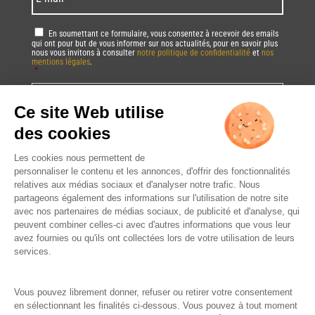
mail
*
RGPD
*
En soumettant ce formulaire, vous consentez à recevoir des emails
qui ont pour but de vous informer sur nos actualités, pour en savoir plus
nous vous invitons à consulter
notre politique de confidentialité
et
nos
mentions légales
.
*
Vous pourrez à tout moment utiliser le lien de désabonnement intégré dans
la/les newsletter(s).
CAPTCHA