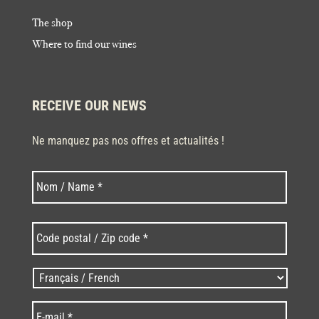
The shop
Where to find our wines
RECEIVE OUR NEWS
Ne manquez pas nos offres et actualités !
Last
Nom
*
Code
postal
/
Zip
Langues
code
/
*
*
Language
*
E-