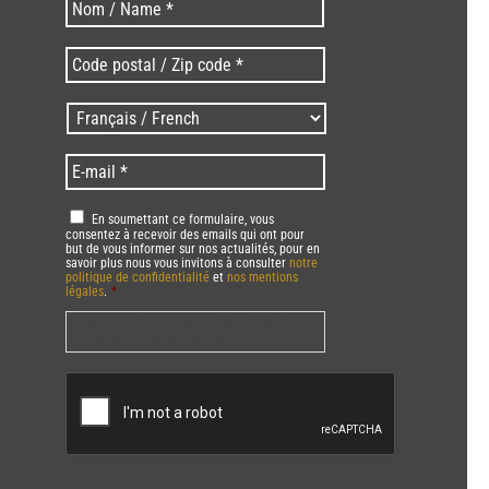
Code
postal
/
Langues
Zip
/
code
Language
*
E-
*
*
mail
*
RGPD
*
En soumettant ce formulaire, vous
consentez à recevoir des emails qui ont pour
but de vous informer sur nos actualités, pour en
savoir plus nous vous invitons à consulter
notre
politique de confidentialité
et
nos mentions
légales
.
*
Vous pourrez à tout moment utiliser le lien de
désabonnement intégré dans la/les newsletter(s).
CAPTCHA