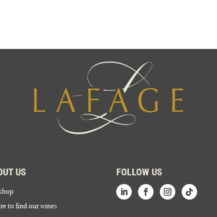
OUT US
FOLLOW US
shop
e to find our wines