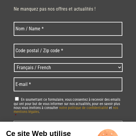
Ne manquez pas nos offres et actualités !
Last
Nom
*
Code
postal
/
Zip
Langues
code
/
*
*
Language
*
E-
mail
*
RGPD
*
En soumettant ce formulaire, vous consentez à recevoir des emails
qui ont pour but de vous informer sur nos actualités, pour en savoir plus
nous vous invitons à consulter
notre politique de confidentialité
et
nos
mentions légales
.
*
Vous pourrez à tout moment utiliser le lien de désabonnement intégré dans
la/les newsletter(s).