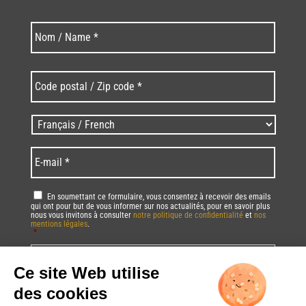
Last
Nom
*
Code
postal
/
Zip
Langues
code
/
*
*
Language
*
E-
mail
*
RGPD
*
En soumettant ce formulaire, vous consentez à recevoir des emails
qui ont pour but de vous informer sur nos actualités, pour en savoir plus
nous vous invitons à consulter
notre politique de confidentialité
et
nos
mentions légales
.
*
Vous pourrez à tout moment utiliser le lien de désabonnement intégré dans
la/les newsletter(s).
CAPTCHA