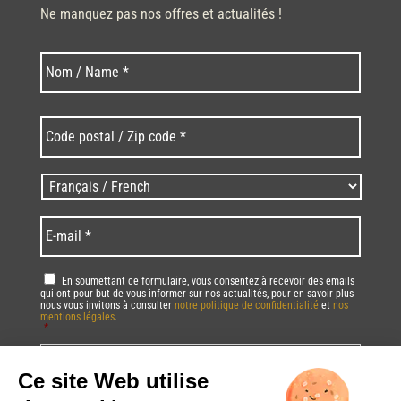
Ne manquez pas nos offres et actualités !
Last
Nom
*
Code
postal
/
Zip
Langues
code
/
*
*
Language
*
E-
mail
*
RGPD
*
En soumettant ce formulaire, vous consentez à recevoir des emails
qui ont pour but de vous informer sur nos actualités, pour en savoir plus
nous vous invitons à consulter
notre politique de confidentialité
et
nos
mentions légales
.
*
Vous pourrez à tout moment utiliser le lien de désabonnement intégré dans
la/les newsletter(s).