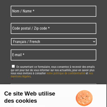
Last
Nom
*
Code
postal
/
Zip
Langues
code
/
*
*
Language
*
E-
mail
*
RGPD
*
En soumettant ce formulaire, vous consentez à recevoir des emails
qui ont pour but de vous informer sur nos actualités, pour en savoir plus
nous vous invitons à consulter
notre politique de confidentialité
et
nos
mentions légales
.
*
Vous pourrez à tout moment utiliser le lien de désabonnement intégré dans
la/les newsletter(s).
CAPTCHA