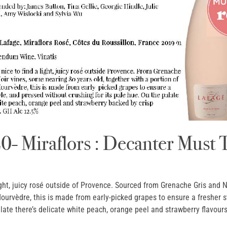
0- Miraflors : Decanter Must T
 light, juicy rosé outside of Provence. Sourced from Grenache Gris and
ourvèdre, this is made from early-picked grapes to ensure a fresher 
alate there’s delicate white peach, orange peel and strawberry flavour