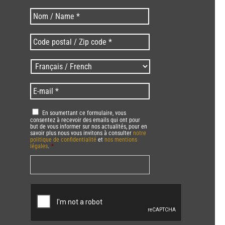
Last
Nom
*
Code
postal
/
Langues
Zip
/
code
Language
*
E-
*
*
mail
*
RGPD
*
En soumettant ce formulaire, vous
consentez à recevoir des emails qui ont pour
but de vous informer sur nos actualités, pour en
savoir plus nous vous invitons à consulter
notre
politique de confidentialité
et
nos mentions
légales
.
*
Vous pourrez à tout moment utiliser le lien de
désabonnement intégré dans la/les newsletter(s).
CAPTCHA