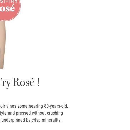
ry Rosé !
 Noir vines some nearing 80-years-old,
style and pressed without crushing
s underpinned by crisp minerality.