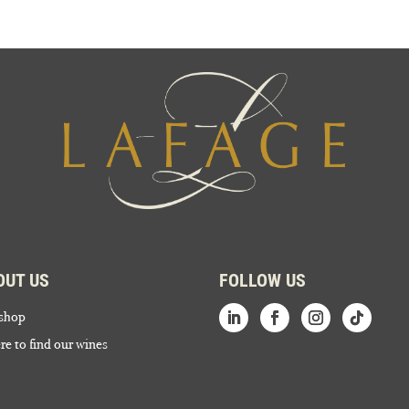
OUT US
FOLLOW US
shop
e to find our wines