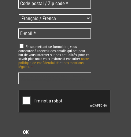
Code
postal
/
Langues
Zip
/
code
Language
*
E-
*
*
mail
*
RGPD
*
En soumettant ce formulaire, vous
consentez à recevoir des emails qui ont pour
but de vous informer sur nos actualités, pour en
savoir plus nous vous invitons à consulter
notre
politique de confidentialité
et
nos mentions
légales
.
*
Vous pourrez à tout moment utiliser le lien de
désabonnement intégré dans la/les newsletter(s).
CAPTCHA