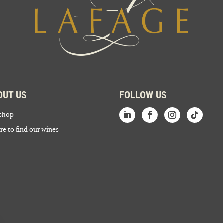
OUT US
FOLLOW US
shop
e to find our wines