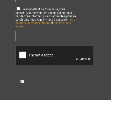
mail
*
RGPD
*
En soumettant ce formulaire, vous
consentez à recevoir des emails qui ont pour
but de vous informer sur nos actualités, pour en
savoir plus nous vous invitons à consulter
notre
politique de confidentialité
et
nos mentions
légales
.
*
Vous pourrez à tout moment utiliser le lien de
désabonnement intégré dans la/les newsletter(s).
CAPTCHA