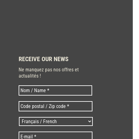
RECEIVE OUR NEWS
Ne manquez pas nos offres et
actualités !
Last
Nom
*
Code
postal
/
Langues
Zip
/
code
Language
*
E-
*
*