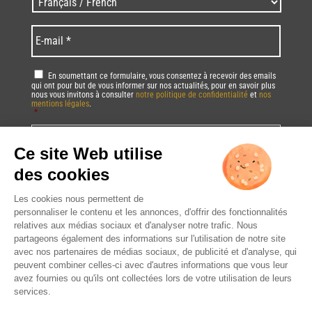
code
/
*
*
Language
*
E-
mail
*
RGPD
*
En soumettant ce formulaire, vous consentez à recevoir des emails
qui ont pour but de vous informer sur nos actualités, pour en savoir plus
nous vous invitons à consulter
notre politique de confidentialité
et
nos
mentions légales
.
*
Vous pourrez à tout moment utiliser le lien de désabonnement intégré dans
la/les newsletter(s).
CAPTCHA