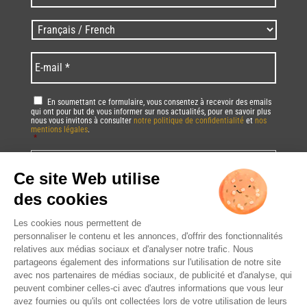
/
Zip
Langues
code
/
*
*
Language
*
E-
mail
*
RGPD
*
En soumettant ce formulaire, vous consentez à recevoir des emails
qui ont pour but de vous informer sur nos actualités, pour en savoir plus
nous vous invitons à consulter
notre politique de confidentialité
et
nos
mentions légales
.
*
Vous pourrez à tout moment utiliser le lien de désabonnement intégré dans
la/les newsletter(s).
CAPTCHA