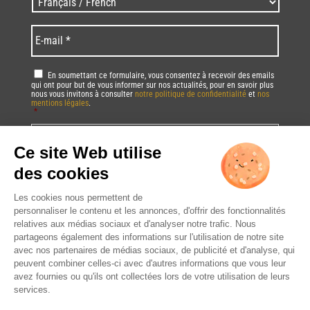
code
/
*
*
Language
*
E-
mail
*
RGPD
*
En soumettant ce formulaire, vous consentez à recevoir des emails
qui ont pour but de vous informer sur nos actualités, pour en savoir plus
nous vous invitons à consulter
notre politique de confidentialité
et
nos
mentions légales
.
*
Vous pourrez à tout moment utiliser le lien de désabonnement intégré dans
la/les newsletter(s).
CAPTCHA