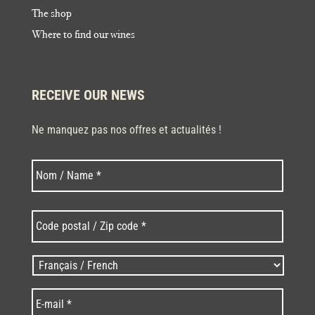
The shop
Where to find our wines
RECEIVE OUR NEWS
Ne manquez pas nos offres et actualités !
Last
Nom
*
Code
postal
/
Zip
Langues
code
/
*
*
Language
*
E-
mail
*