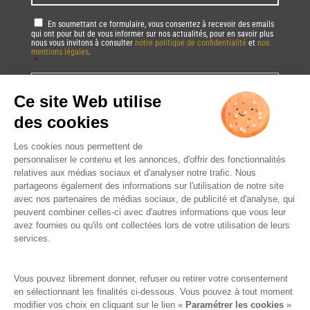
RGPD
*
En soumettant ce formulaire, vous consentez à recevoir des emails
qui ont pour but de vous informer sur nos actualités, pour en savoir plus
nous vous invitons à consulter
notre politique de confidentialité
et
nos
mentions légales
.
*
Vous pourrez à tout moment utiliser le lien de désabonnement intégré dans
la/les newsletter(s).
CAPTCHA
DRINK RESPONSIBLY