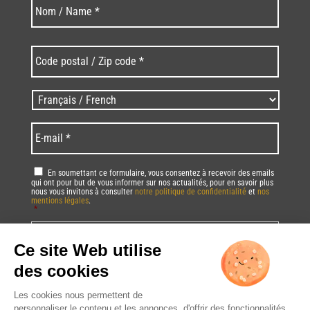
Nom
*
Code
postal
/
Zip
Langues
code
/
*
*
Language
*
E-
mail
*
RGPD
*
En soumettant ce formulaire, vous consentez à recevoir des emails
qui ont pour but de vous informer sur nos actualités, pour en savoir plus
nous vous invitons à consulter
notre politique de confidentialité
et
nos
mentions légales
.
*
Vous pourrez à tout moment utiliser le lien de désabonnement intégré dans
la/les newsletter(s).
CAPTCHA