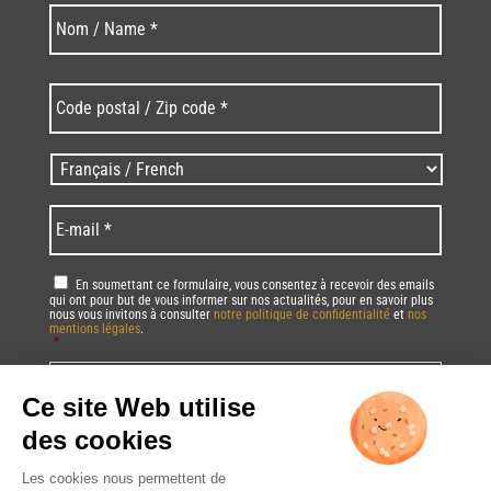
Last
Nom
*
Code
postal
/
Zip
Langues
code
/
*
*
Language
*
E-
mail
*
RGPD
*
En soumettant ce formulaire, vous consentez à recevoir des emails
qui ont pour but de vous informer sur nos actualités, pour en savoir plus
nous vous invitons à consulter
notre politique de confidentialité
et
nos
mentions légales
.
*
Vous pourrez à tout moment utiliser le lien de désabonnement intégré dans
la/les newsletter(s).
CAPTCHA