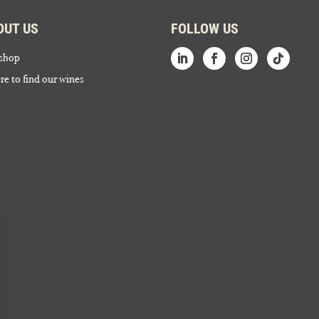
OUT US
FOLLOW US
shop
e to find our wines