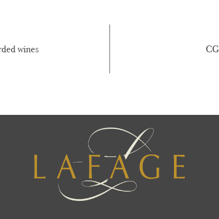
rded wines
CGA