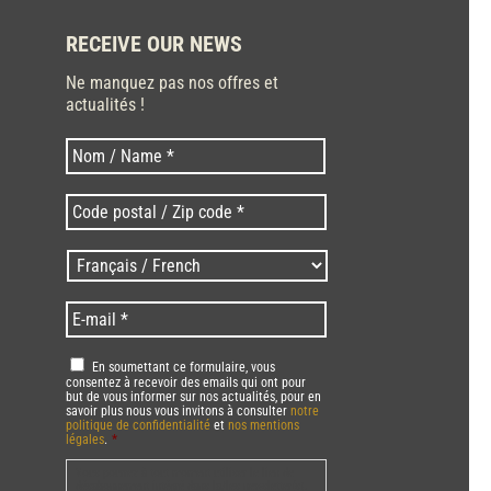
RECEIVE OUR NEWS
Ne manquez pas nos offres et
actualités !
Last
Nom
*
Code
postal
/
Langues
Zip
/
code
Language
*
E-
*
*
mail
*
RGPD
*
En soumettant ce formulaire, vous
consentez à recevoir des emails qui ont pour
but de vous informer sur nos actualités, pour en
savoir plus nous vous invitons à consulter
notre
politique de confidentialité
et
nos mentions
légales
.
*
Vous pourrez à tout moment utiliser le lien de
désabonnement intégré dans la/les newsletter(s).