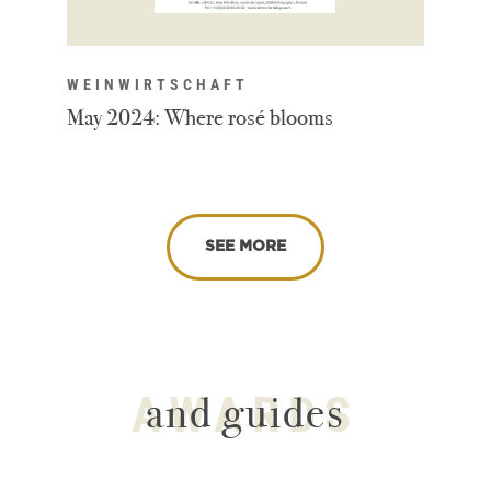
WEINWIRTSCHAFT
May 2024: Where rosé blooms
SEE MORE
AWARDS
and guides