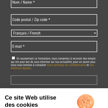
Code
postal
/
Zip
Langues
code
/
*
*
Language
*
E-
mail
*
RGPD
*
En soumettant ce formulaire, vous consentez à recevoir des emails
qui ont pour but de vous informer sur nos actualités, pour en savoir plus
nous vous invitons à consulter
notre politique de confidentialité
et
nos
mentions légales
.
*
Vous pourrez à tout moment utiliser le lien de désabonnement intégré dans
la/les newsletter(s).
CAPTCHA