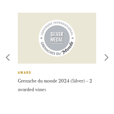
AWARD
A
Grenache du monde 2024 (Silver) – 2
De
awarded wines
wi