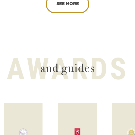
SEE MORE
AWARDS
and guides