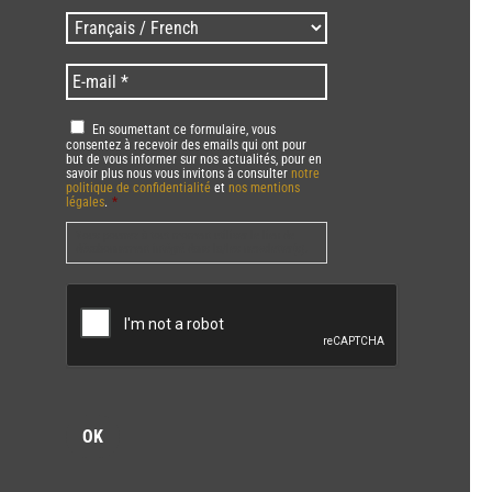
/
Langues
Zip
/
code
Language
*
E-
*
*
mail
*
RGPD
*
En soumettant ce formulaire, vous
consentez à recevoir des emails qui ont pour
but de vous informer sur nos actualités, pour en
savoir plus nous vous invitons à consulter
notre
politique de confidentialité
et
nos mentions
légales
.
*
Vous pourrez à tout moment utiliser le lien de
désabonnement intégré dans la/les newsletter(s).
CAPTCHA