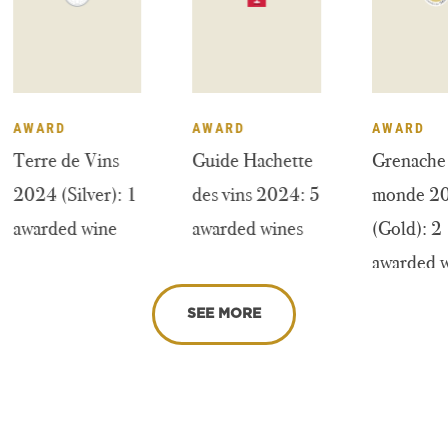
AWARD
AWARD
A
25
Terre de Vins
Guide Hachette
Gr
2024 (Silver): 1
des vins 2024: 5
m
s
awarded wine
awarded wines
(G
aw
SEE MORE