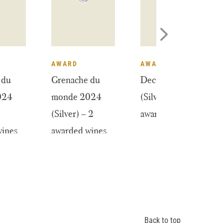
WARD
AWARD
AWARD
enache du
Grenache du
Decanter 20
onde 2024
monde 2024
(Silver): 2
old): 2
(Silver) – 2
awarded wine
arded wines
awarded wines
Back to top