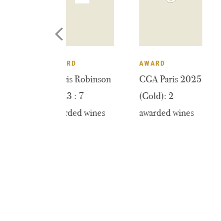
EDAL
AWARD
AWARD
mes Suckling
Jancis Robinson
CGA Paris 20
25: 9
2023 : 7
(Gold): 2
arded wines
awarded wines
awarded wine