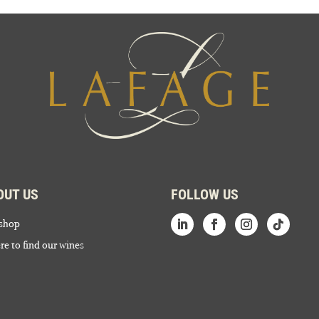
OUT US
FOLLOW US
shop
e to find our wines