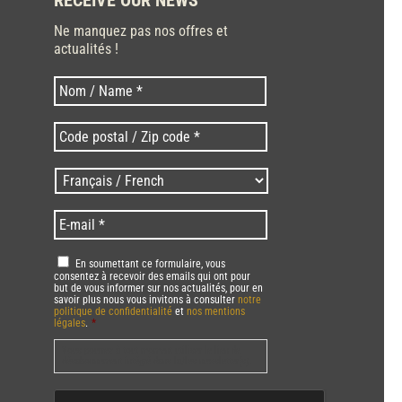
Ne manquez pas nos offres et
actualités !
Last
Nom
*
Code
postal
/
Langues
Zip
/
code
Language
*
E-
*
*
mail
*
RGPD
*
En soumettant ce formulaire, vous
consentez à recevoir des emails qui ont pour
but de vous informer sur nos actualités, pour en
savoir plus nous vous invitons à consulter
notre
politique de confidentialité
et
nos mentions
légales
.
*
Vous pourrez à tout moment utiliser le lien de
désabonnement intégré dans la/les newsletter(s).
CAPTCHA