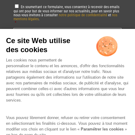
RGPD
*
En soumettant ce formulaire, vous consentez à recevoir des emails
qui ont pour but de vous informer sur nos actualités, pour en savoir plus
nous vous invitons à consulter
notre politique de confidentialité
et
nos
mentions légales
.
*
Vous pourrez à tout moment utiliser le lien de désabonnement intégré dans
la/les newsletter(s).
CAPTCHA
DRINK RESPONSIBLY