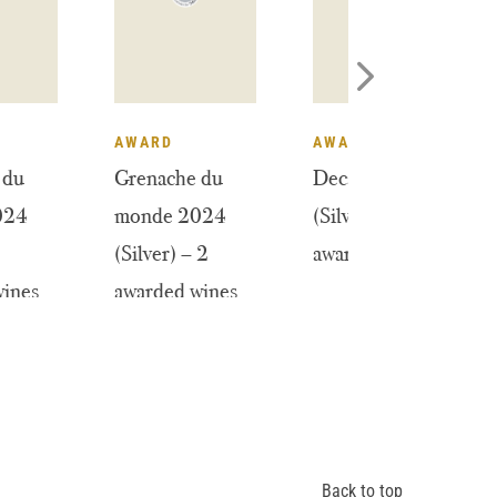
WARD
AWARD
AWARD
enache du
Grenache du
Decanter 20
onde 2024
monde 2024
(Silver): 2
old): 2
(Silver) – 2
awarded wine
arded wines
awarded wines
Back to top