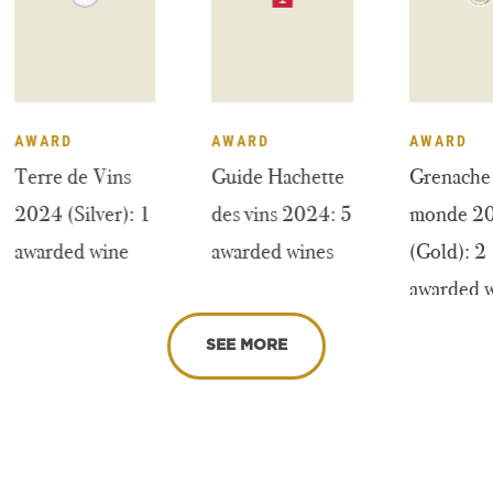
AWARD
AWARD
A
25
Terre de Vins
Guide Hachette
Gr
2024 (Silver): 1
des vins 2024: 5
m
s
awarded wine
awarded wines
(G
aw
SEE MORE