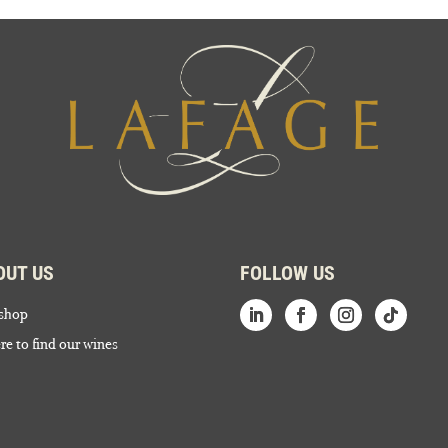
OUT US
FOLLOW US
shop
e to find our wines