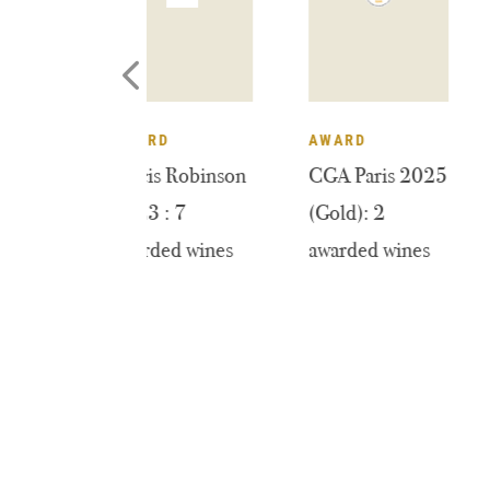
EDAL
AWARD
AWARD
mes Suckling
Jancis Robinson
CGA Paris 20
25: 9
2023 : 7
(Gold): 2
arded wines
awarded wines
awarded wine