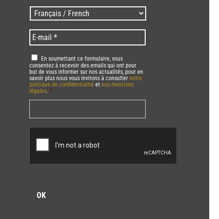
/
Langues
Zip
/
code
Language
*
E-
*
*
mail
*
RGPD
*
En soumettant ce formulaire, vous
consentez à recevoir des emails qui ont pour
but de vous informer sur nos actualités, pour en
savoir plus nous vous invitons à consulter
notre
politique de confidentialité
et
nos mentions
légales
.
*
Vous pourrez à tout moment utiliser le lien de
désabonnement intégré dans la/les newsletter(s).
CAPTCHA