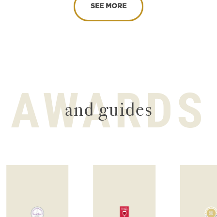
SEE MORE
AWARDS
and guides